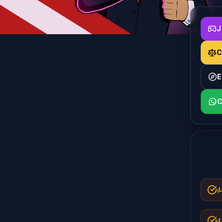
J
¡
¡