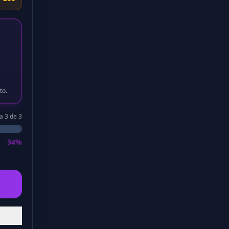
to.
a 3 de 3
34%