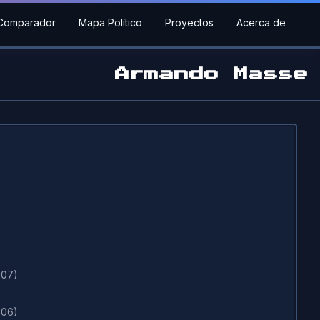
Comparador
Mapa Político
Proyectos
Acerca de
Armando Masse
007)
006)