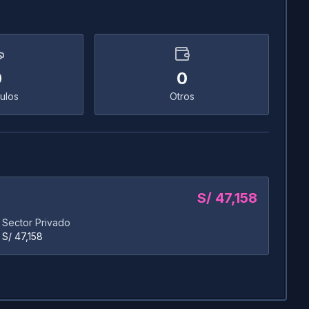
0
0
ulos
Otros
S/ 47,158
Sector Privado
S/ 47,158